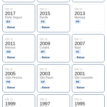
EBI 22
EBI 21
EBI 20
2017
2015
2013
Porto Seguro
Recife
Maringá
BA
PE
PR
↓ Baixar
↓ Baixar
EBI 19
EBI 18
EBI 17
2011
2009
2007
Manaus
Cuiabá
Itajaí
AM
MT
SC
↓ Baixar
↓ Baixar
↓ Baixar
EBI 16
EBI 15
EBI 14
2005
2003
2001
João Pessoa
São Paulo
São Leopoldo
PB
SP
RS
↓ Baixar
↓ Baixar
↓ Baixar
EBI 13
EBI 12
EBI 11
1999
1997
1995