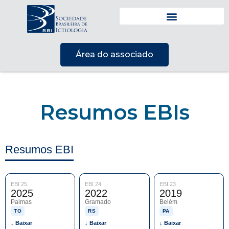
Neotropical Ichthyology
Área do associado
Resumos EBIs
Resumos EBI
EBI 25
EBI 24
EBI 23
2025
2022
2019
Palmas
Gramado
Belém
TO
RS
PA
↓ Baixar
↓ Baixar
↓ Baixar