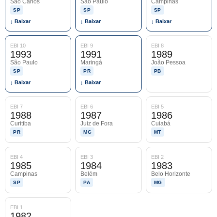
São Carlos
São Paulo
Campinas
SP
SP
SP
↓ Baixar
↓ Baixar
↓ Baixar
EBI 10
EBI 9
EBI 8
1993
1991
1989
São Paulo
Maringá
João Pessoa
SP
PR
PB
↓ Baixar
↓ Baixar
EBI 7
EBI 6
EBI 5
1988
1987
1986
Curitiba
Juiz de Fora
Cuiabá
PR
MG
MT
EBI 4
EBI 3
EBI 2
1985
1984
1983
Campinas
Belém
Belo Horizonte
SP
PA
MG
EBI 1
1982